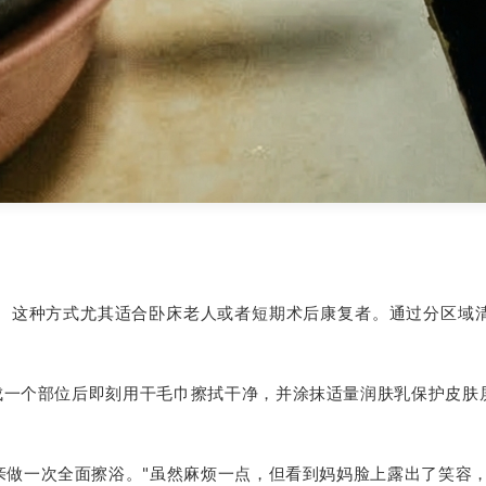
。这种方式尤其适合卧床老人或者短期术后康复者。通过分区域
成一个部位后即刻用干毛巾擦拭干净，并涂抹适量润肤乳保护皮肤
亲做一次全面擦浴。"虽然麻烦一点，但看到妈妈脸上露出了笑容，