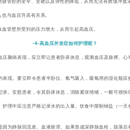
动脉管腔的变窄、变硬以及弹性的降低，从而无法有效缓冲血
入也与血压升高有关系。
致血管壁所受到的压力增大，从而引起高血压。
-4-
高血压并发症如何护理呢？
血压脑病表现，应立即让患者卧床休息，观测血压及脉搏、心
的表现。要立即令患者半卧位、氧气吸入，吸氧用的湿化瓶应换
记录。安慰患者，令其卧床休息，消除紧张情绪，一般可很快
。护理中应注意严格记录水的出入量。饮食中限制钠盐（一天
是因为静脉回流差、血液瘀滞。如果形成深静脉血栓，脱落后