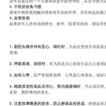
老年高血压的一个主要病因是年龄的增长，其会导致大
3. 不良的饮食习惯
膳食中饱和脂肪酸的增加有升压的作用，并且钠盐的摄
4. 血管疾病
如果老年人患有动脉硬化、狭窄、阻塞等疾病，都会导
1. 剧烈头痛并伴有恶心、呕吐时
，为血压突然升高或高
措施。
2. 呼吸困难、发绀时
，常为高血压心脏病引起左心衰竭
3. 如有心悸
，应严密观察脉搏、心率及心律变化，做好
4. 晚期原发性高血压伴心、肾功能衰竭时
，可出现浮肿
皮肤，预防褥疮的发生。
5. 注意按摩瘫痪的肢体，防止静脉血栓形成
。静脉血栓