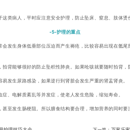
于这类病人，平时应注意安全护理，防止坠床、窒息、肢体烫
-5-
护理的重点
常会发生身体低垂部位压迫而产生褥疮，比较容易出现在骶尾
，拍背能够很好的防止坠积性肺炎。如果呛咳就要随时拍背，
容易发生尿路感染，如果逆行到肾脏会发生严重的肾盂肾炎。
血症、电解质紊乱等并发症，使老人发生危险，缩短寿命。
，甚至发生肠梗阻。所以膳食结构要合理，增加营养的同时要
用护理技巧大全
下一篇：
万家乐