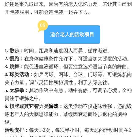
好还是事先取出来。因为有的老人记忆力差，若让其自己剥
开包装服用，可能会连包装一起吞下去。
0
5
适合老人的活动项目
1. 散步：
时间、距离和速度因人而异，循序渐进。
2. 慢跑：
在身体健康条件允许下，可适当加大强度的活动。
3. 跳舞：
能促进血液循环，但要注意选择适当节奏的舞曲。
4. 球类活动：
如乒乓球、网球、台球、门球等。可锻炼肌肉
关节力量，调节灵活性和协调性，利于人际交往。
5. 太极拳：
其动作缓中有急，动中有静，可调节心境，全神
贯注于锻炼之中。
6. 棋牌或其它智力类
游戏
：
这类活动不仅趣味性强，还能锻
炼老年人的大脑思维能力，减缓因衰老而逐步退化的脑神
经。
活动安排：
每天1-2次，每次半小时。每天总的活动时间在2