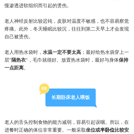
慢渗透进软组织而引起的烫伤。
老人神经反射比较迟钝，皮肤对温度不敏感，也不容易察觉
疼痛。此外，冬天睡眠比较沉，往往到第二天早上才会发现
自己被烫伤。
老人用热水袋时，
水温一定不要太高
；最好给热水袋穿上一
层"
隔热衣
"，毛巾就很好。放置热水袋时，最好与身体
保持
一点距离
。
0
8
长期卧床老人喂饭
老人的舌头控制食物的能力减弱，容易引起误咽。所以，在
进餐时正确的体位非常重要。一般采取
坐位或
半卧位
比较安