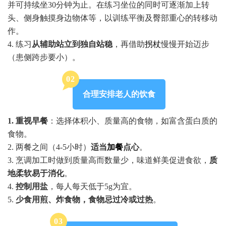
并可持续坐30分钟为止。在练习坐位的同时可逐渐加上转
头、侧身触摸身边物体等，以训练平衡及臀部重心的转移动
作。
4. 练习
从辅助站立到独自站稳
，再借助
拐杖
慢慢开始迈步
（患侧跨步要小）。
0
2
合理安排老人的饮食
1. 重视早餐
：选择体积小、质量高的食物，如富含蛋白质的
食物。
2. 两餐之间（4-5小时）
适当
加餐
点心
。
3. 烹调加工时做到质量高而数量少，味道鲜美促进食欲，
质
地柔软易于消化
。
4.
控制用盐
，每人每天低于5g为宜。
5.
少食用煎、炸食物，食物忌过冷或过热
。
0
3