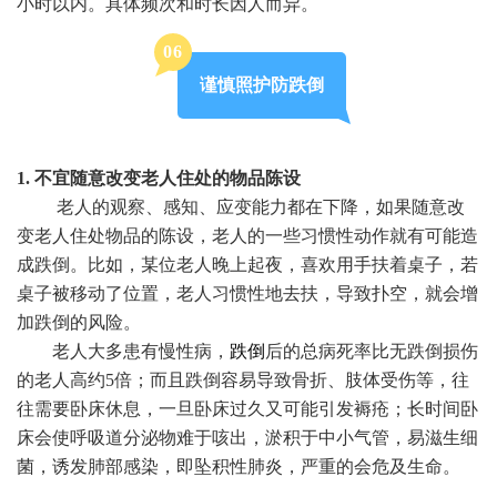
小时以内。具体频次和时长因人而异。
0
6
谨慎照护防跌倒
1. 不宜随意改变老人住处的物品陈设
老人的观察、感知、应变能力都在下降，如果随意改
变老人住处物品的陈设，老人的一些习惯性动作就有可能造
成跌倒。比如，某位老人晚上起夜，喜欢用手扶着桌子，若
桌子被移动了位置，老人习惯性地去扶，导致扑空，就会增
加跌倒的风险。
老人大多患有慢性病，
跌倒
后的总病死率比无跌倒损伤
的老人高约5倍；而且跌倒容易导致骨折、肢体受伤等，往
往需要卧床休息，一旦卧床过久又可能引发褥疮；长时间卧
床会使呼吸道分泌物难于咳出，淤积于中小气管，易滋生细
菌，诱发肺部感染，即坠积性肺炎，严重的会危及生命。