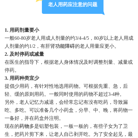
老人用药应注意的问题
1. 用药剂量要小
一般60-80岁老人用成人剂量的约3/4-4/5，80岁以上老人用成
人剂量的约1/2，有肝肾
功能障碍
的老人用量应更小。
2. 及时停药或减量
在医生的指导下，根据老人身体情况及时调整剂量、减量或
停药。
3. 用药种类宜少
提倡少用药，有针对性地选用药物。可根据先重、急，后
轻、缓的原则用药。一般同时使用的药物不超过3-4种。
另外，老人记忆力减退，会经常忘记有没有吃药，导致漏
吃、多吃。可以准备几个小药盒，分早、中、晚，将药物一
一备好，并在药盒外注明。
现在的
药物
多是铝塑包装，一板一板的，有些子女为了卫
生，把药片剪下来，让老人自己剥开吃。为了安全起见，最