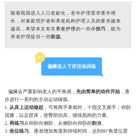
随着我国进入人口老龄化，老年护理需求逐年增
长，对家庭照护者和养老机构护理人员的要求越来
越高，希望本文有关
养老护理
的一些
小技巧
，能为
养老护理提供一些
助益
。
0
1
偏瘫老人
下床活动训练
偏瘫会严重影响老人的平衡感，
先由简单的动作开始
，逐
步进行一系列的主动运动锻炼。
1.
从床上运动做起
，可将两手掌相对，十指交叉握手；仰卧
屈膝，以足蹬床，使臀部抬高，锻练肌肉的力量。
2.
再练习
从仰卧向侧卧、从侧卧向仰卧的
翻身
。
3.
坐位练习
。逐渐增加角度和持续时间，达到80°角度位置